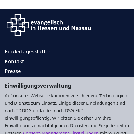
Kindertagesstätten
Kontakt
Presse
Regionale Diakonie
Einwilligungsverwaltung
Ev. Jugend
Auf unserer Webseite kommen verschiedene Technologien
EKHN
und Dienste zum Einsatz. Einige dieser Einbindungen sind
nach TDDDG und/oder nach DSG-EKD
Impressum
Datenschutz
Cookie-Einstellungen
einwilligungspflichtig. Wir bitten Sie daher um Ihre
Einwilligung zu nachfolgenden Diensten, die Sie jederzeit in
unseren
Consent-Management-Einstellungen
mit Wirkung