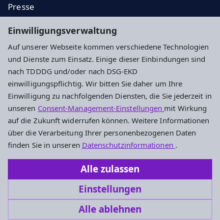
Presse
Regionale Diakonie
Einwilligungsverwaltung
Ev. Jugend
Auf unserer Webseite kommen verschiedene Technologien
EKHN
und Dienste zum Einsatz. Einige dieser Einbindungen sind
nach TDDDG und/oder nach DSG-EKD
Impressum
Datenschutz
Cookie-Einstellungen
einwilligungspflichtig. Wir bitten Sie daher um Ihre
Einwilligung zu nachfolgenden Diensten, die Sie jederzeit in
unseren
Consent-Management-Einstellungen
mit Wirkung
Ev. Dekanat Groß-Gerau - Rüsselsheim
auf die Zukunft widerrufen können. Weitere Informationen
über die Verarbeitung Ihrer personenbezogenen Daten
Marktstraße 7
finden Sie in unseren
Datenschutzinformationen
.
65428 Rüsselsheim
Alle zulassen
+496142913670
Einstellungen
dekanat.gross-gerau-ruesselsheim@ekhn.de
Alle ablehnen