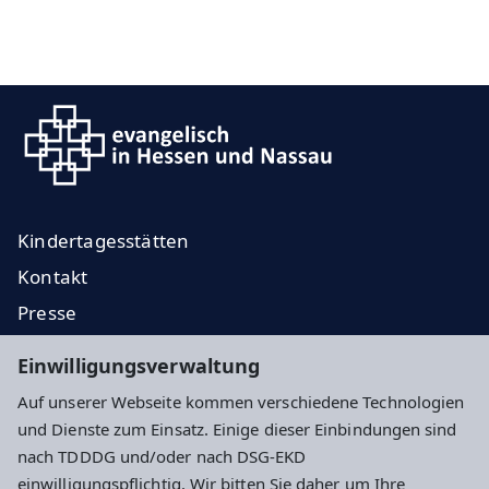
Kindertagesstätten
Kontakt
Presse
Regionale Diakonie
Einwilligungsverwaltung
Ev. Jugend
Auf unserer Webseite kommen verschiedene Technologien
EKHN
und Dienste zum Einsatz. Einige dieser Einbindungen sind
nach TDDDG und/oder nach DSG-EKD
Impressum
Datenschutz
Cookie-Einstellungen
einwilligungspflichtig. Wir bitten Sie daher um Ihre