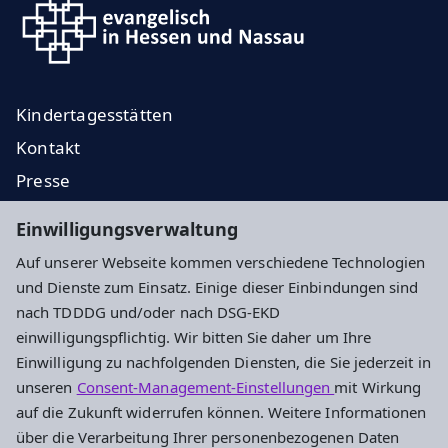
Kindertagesstätten
Kontakt
Presse
Regionale Diakonie
Einwilligungsverwaltung
Ev. Jugend
Auf unserer Webseite kommen verschiedene Technologien
EKHN
und Dienste zum Einsatz. Einige dieser Einbindungen sind
nach TDDDG und/oder nach DSG-EKD
Impressum
Datenschutz
Cookie-Einstellungen
einwilligungspflichtig. Wir bitten Sie daher um Ihre
Einwilligung zu nachfolgenden Diensten, die Sie jederzeit in
unseren
Consent-Management-Einstellungen
mit Wirkung
Ev. Dekanat Groß-Gerau - Rüsselsheim
auf die Zukunft widerrufen können. Weitere Informationen
über die Verarbeitung Ihrer personenbezogenen Daten
Marktstraße 7